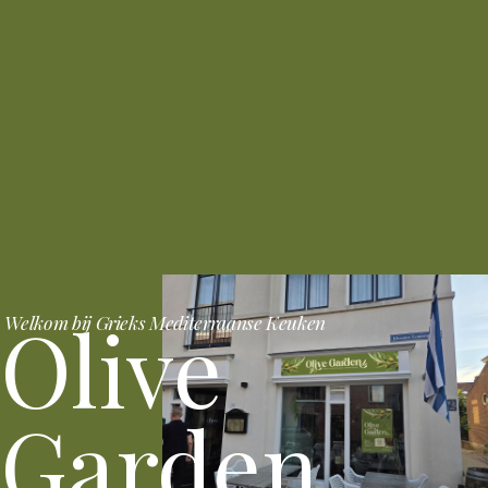
Olive
Welkom bij Grieks Mediterraanse Keuken
Garden